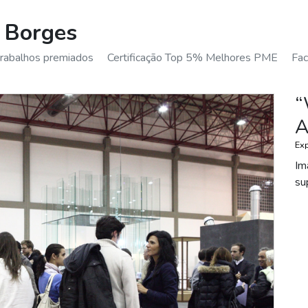
 Borges
trabalhos premiados
Certificação Top 5% Melhores PME
Fa
“
A
Ex
Im
su